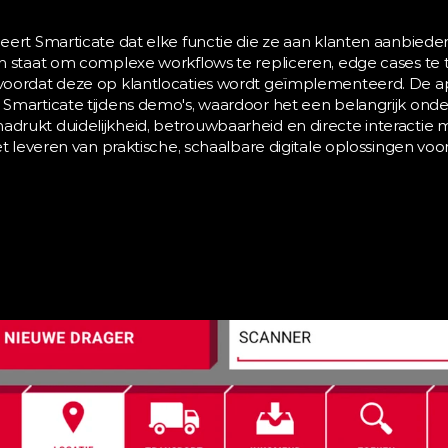
ert Smarticate dat elke functie die ze aan klanten aanbieden 
 staat om complexe workflows te repliceren, edge cases te te
voordat deze op klantlocaties wordt geïmplementeerd. De a
Smarticate tijdens demo's, waardoor het een belangrijk onder
rukt duidelijkheid, betrouwbaarheid en directe interactie 
et leveren van praktische, schaalbare digitale oplossingen voo