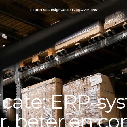
Expertise
Design
Cases
Blog
Over ons
, beter en co