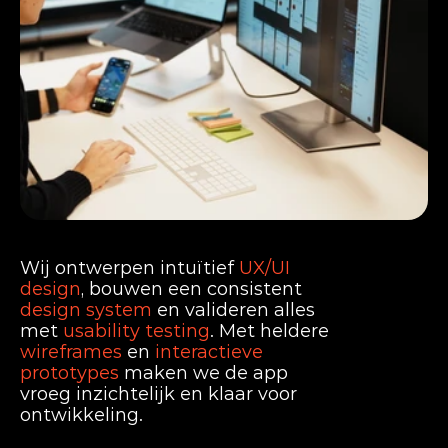
UI/UX
Design
Wij ontwerpen intuïtief
UX/UI
design
, bouwen een consistent
design system
en valideren alles
met
usability testing
. Met heldere
wireframes
en
interactieve
prototypes
maken we de app
vroeg inzichtelijk en klaar voor
ontwikkeling.