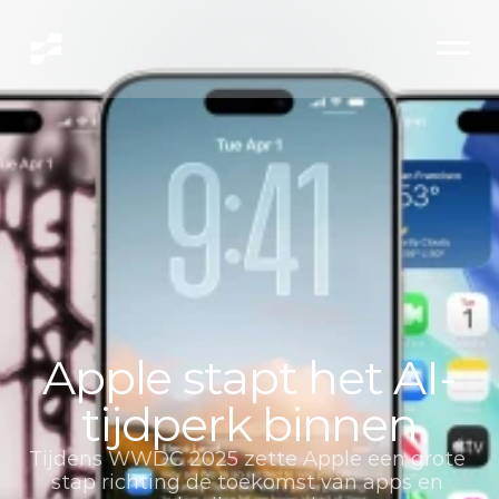
Apple stapt het AI-
tijdperk binnen
Tijdens WWDC 2025 zette Apple een grote 
stap richting de toekomst van apps en 