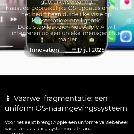
gebruikerservaring.

Naast de gebruikelijke OS-updates onthulde 
het bedrijf een duidelijke visie op 
kunstmatige intelligentie.

Deze stap laat zien hoe Apple AI wil 
integreren op een unieke, mensgerichte 
manier
Innovation
17 jul 2025
📱 Vaarwel fragmentatie: een 
uniform OS-naamgevingssysteem
Voor het eerst brengt Apple een uniforme versiebeheer 
van al zijn besturingssystemen tot stand: