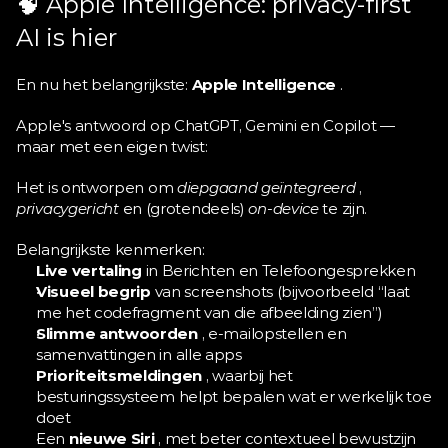
🧠 Apple Intelligence: privacy-first 
AI is hier
En nu het belangrijkste: 
Apple Intelligence
 .
Apple's antwoord op ChatGPT, Gemini en Copilot — 
maar met een eigen twist:
Het is ontworpen om 
diepgaand geïntegreerd
 , 
privacygericht
 en (grotendeels) 
on-device
 te zijn.
Belangrijkste kenmerken:
Live vertaling
 in Berichten en Telefoongesprekken
Visueel begrip
 van screenshots (bijvoorbeeld “laat 
me het codefragment van die afbeelding zien”)
Slimme antwoorden
 , e-mailopstellen en 
samenvattingen in alle apps
Prioriteitsmeldingen
 , waarbij het 
besturingssysteem helpt bepalen wat er werkelijk toe 
doet
Een 
nieuwe Siri
 , met beter contextueel bewustzijn 