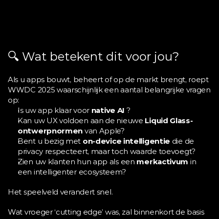
🔍 Wat betekent dit voor jou?
Als u apps bouwt, beheert of op de markt brengt, roept 
WWDC 2025 waarschijnlijk een aantal belangrijke vragen 
op:
Is uw app klaar voor 
native AI
 ?
Kan uw UX voldoen aan de nieuwe 
Liquid Glass-
ontwerpnormen
 van Apple?
Bent u bezig met 
on-device intelligentie
 die de 
privacy respecteert, maar toch waarde toevoegt?
Zien uw klanten hun app als een 
merkactivum
 in 
een intelligenter ecosysteem?
Het speelveld verandert snel.
Wat vroeger ‘cutting edge’ was, zal binnenkort de basis 