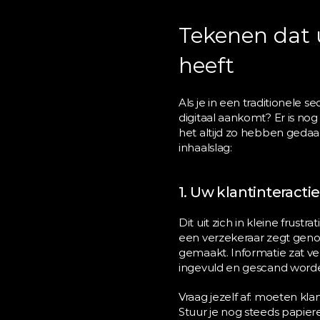
Tekenen dat u
heeft
Als je in een traditionele se
digitaal aankomt? Er is nog
het altijd zo hebben gedaan
inhaalslag:
1. Uw klantinteracti
Dit uit zich in kleine frust
een verzekeraar zegt genoe
gemaakt. Informatie zat v
ingevuld en gescand word
Vraag jezelf af: moeten kla
Stuur je nog steeds papie