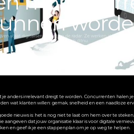
en morgen irre
unnen word
ijven staat digitalisering niet op de radar. Ze werken al jaren zo 
verandering op ditnu. 
Growth
19 mei 2025
je anders irrelevant dreigt te worden. Concurrenten halen je 
eden wat klanten willen: gemak, snelheid en een naadloze erv
oede nieuws is: het is nog niet te laat om hem over te steken. In
e aangeven dat jouw organisatie klaar is voor digitale vernieuwi
ken en geef ik je een stappenplan om je op weg te helpen.