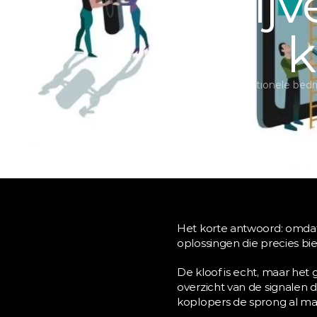
bedrijv
k
Voor traditionele bedr
Het korte antwoord: omdat 
oplossingen die precies bi
De kloof is echt, maar het g
overzicht van de signalen di
koplopers de sprong al ma