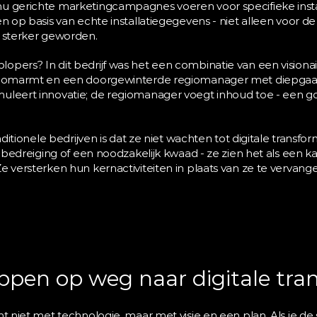
u gerichte marketingcampagnes voeren voor specifieke installa
en op basis van echte installatiegegevens - niet alleen voor d
r sterker geworden.
opers? In dit bedrijf was het een combinatie van een visiona
gen omarmt en een doorgewinterde regiomanager met diepgaa
muleert innovatie; de regiomanager voegt inhoud toe - een g
raditionele bedrijven is dat ze niet wachten tot digitale transfor
en bedreiging of een noodzakelijk kwaad - ze zien het als een k
e versterken hun kernactiviteiten in plaats van ze te vervang
ppen op weg naar digitale tra
nt niet met technologie, maar met visie en een plan. Als je de 