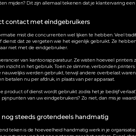
ten mijden? Dit zijn allemaal tekenen dat je klantervaring ee
ect contact met eindgebruikers
nformatie mist die concurrenten wel lijken te hebben. Veel tradit
 dienst dat ze vergeten wie het eigenlijk gebruikt. Ze hebbe
aar niet met de eindgebruiker.
rancier van kantoorapparatuur. Ze wisten hoeveel printers z
 inzicht in het gebruik. Toen ze slimme, verbonden printers 
auwelijks werden gebruikt, terwijl andere overbelast waren. 
n betalen nu per afdruk, in plaats van per apparaat.
 je product of dienst wordt gebruikt zodra het je bedrijf verlaat
ijnpunten van uw eindgebruikers? Zo niet, dan mis je waarde
jn nog steeds grotendeels handmatig
nd teken is de hoeveelheid handmatig werk in je organisatie.