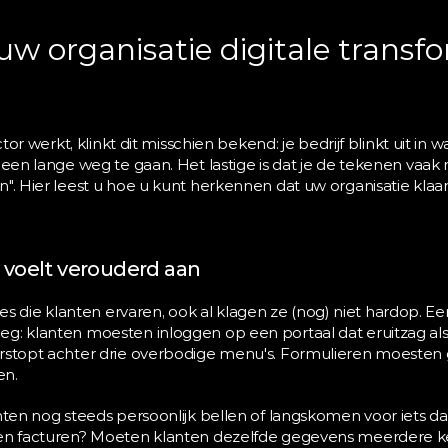
w organisatie digitale transfo
ctor werkt, klinkt dit misschien bekend: je bedrijf blinkt uit in 
 een lange weg te gaan. Het lastige is dat je de tekenen vaak
". Hier leest u hoe u kunt herkennen dat uw organisatie klaar i
e voelt verouderd aan
raties die klanten ervaren, ook al klagen ze (nog) niet hardop. 
g: klanten moesten inloggen op een portaal dat eruitzag also
erstopt achter drie overbodige menu's. Formulieren moesten 
en.
nten nog steeds persoonlijk bellen of langskomen voor iets da
ren facturen? Moeten klanten dezelfde gegevens meerdere ke