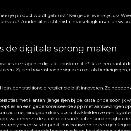
anneer je product wordt gebruikt? Ken je de levenscyclus? Wee
aankoop? Zonder dit inzicht mist u marketingkansen en waard
s de digitale sprong maken
ties die slagen in digitale transformatie? Ik zie een aantal dui
dustrieën. Zij zien bovenstaande signalen niet als bedreigingen
ijn, een traditionele retailer die blijft innoveren. Ze hebben 
racties met klanten (lange rijen bij de kassa, onpersoonlijk w
n-opties en een gepersonaliseerde app met aanbiedingen op
ontact met eindgebruikers, dus ontwikkelden ze een loyalite
 app, waarmee ze de aankopen van klanten konden bijhoude
un supply chain was beperkt, dus bouwden ze een geïntegree
eert, slimme schapindelingen maakt en bestellingen automati