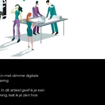
levant 
en
en zien geen reden tot 
in met slimme digitale 
aring.
 dit artikel geef ik je een 
ng, laat ik je zien hoe 