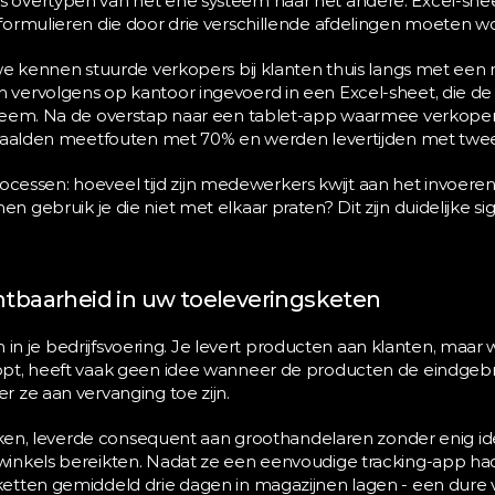
overtypen van het ene systeem naar het andere. Excel-sheet
formulieren die door drie verschillende afdelingen moeten 
we kennen stuurde verkopers bij klanten thuis langs met een 
vervolgens op kantoor ingevoerd in een Excel-sheet, die d
teem. Na de overstap naar een tablet-app waarmee verkoper
 daalden meetfouten met 70% en werden levertijden met twee
 processen: hoeveel tijd zijn medewerkers kwijt aan het invoere
gebruik je die niet met elkaar praten? Dit zijn duidelijke sign
chtbaarheid in uw toeleveringsketen
en in je bedrijfsvoering. Je levert producten aan klanten, maar 
pt, heeft vaak geen idee wanneer de producten de eindgebru
 ze aan vervanging toe zijn.
k ken, leverde consequent aan groothandelaren zonder enig id
inkels bereikten. Nadat ze een eenvoudige tracking-app ha
tten gemiddeld drie dagen in magazijnen lagen - een dure ve