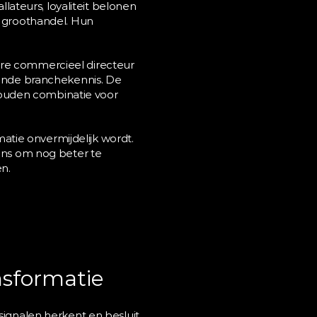
teurs, loyaliteit belonen 
e groothandel. Hun 
ire commercieel directeur 
nde branchekennis. De 
ouden combinatie voor 
matie onvermijdelijk wordt. 
ans om nog beter te 
en.
nsformatie
signalen herkent en besluit 