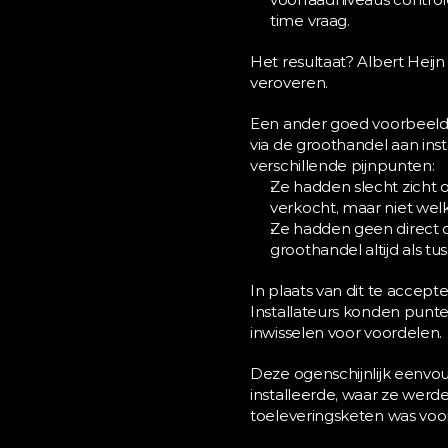
time vraag.
Het resultaat? Albert Heijn
veroveren.
Een ander goed voorbeeld d
via de groothandel aan ins
verschillende pijnpunten:
Ze hadden slecht zicht 
verkocht, maar niet welk
Ze hadden geen direct c
groothandel altijd als t
In plaats van dit te accept
Installateurs konden punte
inwisselen voor voordelen.
Deze ogenschijnlijk eenvou
installeerde, waar ze werde
toeleveringsketen was voor