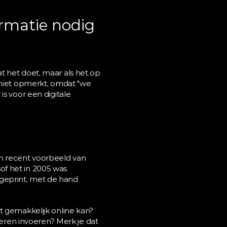
rmatie nodig 
wat het doet, maar als het op 
 niet opmerkt, omdat "we 
s voor een digitale 
Een recent voorbeeld van 
f het in 2005 was 
geprint, met de hand 
t gemakkelijk online kan? 
ren invoeren? Merk je dat 