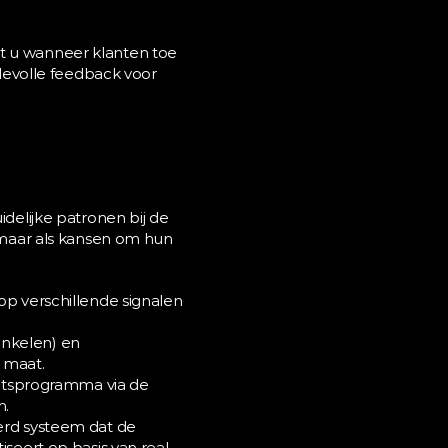
t u wanneer klanten toe 
evolle feedback voor 
delijke patronen bij de 
, maar als kansen om hun 
op verschillende signalen 
inkelen) en 
 maat.
itsprogramma via de 
n.
rd systeem dat de 
seert op basis van real-