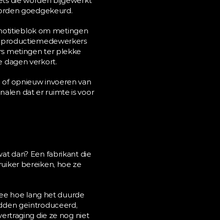
s die worden bijgewerkt 
worden goedgekeurd.
notitieblok om metingen 
e productiemedewerkers 
s metingen ter plekke 
 dagen verkort.
n of opnieuw invoeren van 
alen dat er ruimte is voor 
wat dan? Een fabrikant die 
iker bereiken, hoe ze 
ee hoe lang het duurde 
dden geïntroduceerd, 
rtraging die ze nog niet 