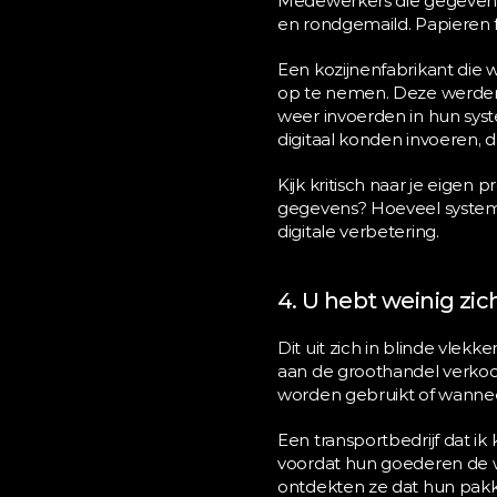
Medewerkers die gegevens 
en rondgemaild. Papieren 
Een kozijnenfabrikant die 
op te nemen. Deze werden 
weer invoerden in hun sys
digitaal konden invoeren,
Kijk kritisch naar je eigen
gegevens? Hoeveel systemen 
digitale verbetering.
4. U hebt weinig zi
Dit uit zich in blinde vlekk
aan de groothandel verkoo
worden gebruikt of wanneer
Een transportbedrijf dat i
voordat hun goederen de w
ontdekten ze dat hun pakke