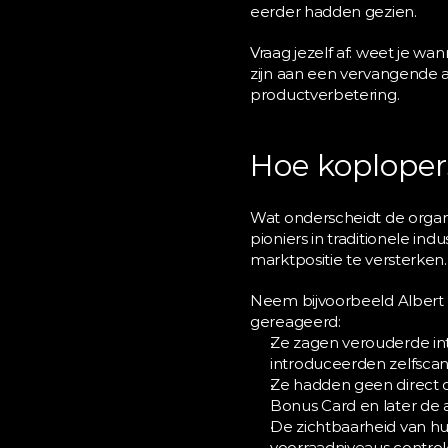
eerder hadden gezien.
Vraag jezelf af: weet je w
zijn aan een vervangende 
productverbetering.
Hoe koploper
Wat onderscheidt de organisa
pioniers in traditionele in
marktpositie te versterken.
Neem bijvoorbeeld Albert He
gereageerd:
Ze zagen verouderde inte
introduceerden zelfsca
Ze hadden geen direct c
Bonus Card en later de
De zichtbaarheid van h
voorraadniveaus control