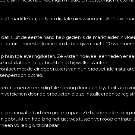
 blijft marktleider, zelfs nu digitale nieuwkomers als Picnic m
at ik uit de eerste hand heb gezien is de marktleider in vloe
tallateurs - meestal kleine familiebedrijven met 1-20 werknem
op hun toeleveringsketen. Ze wisten hoeveel eenheden er aa
e installateurs ze gebruikten of bij welke klanten.
ontact met de eindgebruikers van hun product (de installateu
ussenpersoon optrad.
eren, namen ze een digitale sprong door een loyaliteitsapp voor
n verdienen door de producten die ze installeerden te registr
dige innovatie had een grote impact. Ze hadden plotseling in
n gebruikt en hoe lang het gat was tussen verkoop en installatie
heen volledig onzichtbaar.