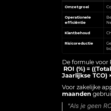
Omzetgroei
Co
Operationele 
Be
efficiëntie
Ne
Klantbehoud
Ch
Risicoreductie
Ge
bo
De formule voor R
ROI (%) = ((Tota
Jaarlijkse TCO) 
Voor zakelijke ap
maanden
 gebrui
"Als je geen RO