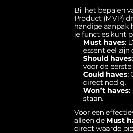
Bij het bepalen v
Product (MVP) dra
handige aanpak hi
je functies kunt p
Must haves
: 
essentieel zij
Should haves
voor de eerste 
Could haves
:
direct nodig.
Won’t haves
:
staan.
Voor een effecti
alleen de 
Must h
direct waarde bie