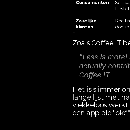
Consumenten
Self-se
bestel
Zakelijke 
Realtim
klanten
docume
Zoals 
Coffee IT
 b
"Less is more! I
actually contri
Coffee IT 
Het is slimmer om
lange lijst met h
vlekkeloos werkt
een app die "oké"