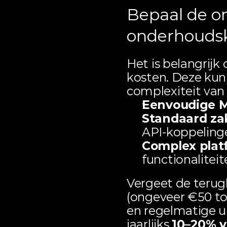
Bepaal de on
onderhouds
Het is belangrijk
kosten. Deze kunn
complexiteit van d
Eenvoudige M
Standaard zak
API-koppeling
Complex plat
functionalitei
Vergeet de terug
(ongeveer €50 tot
en regelmatige u
jaarlijks 
10–20% v