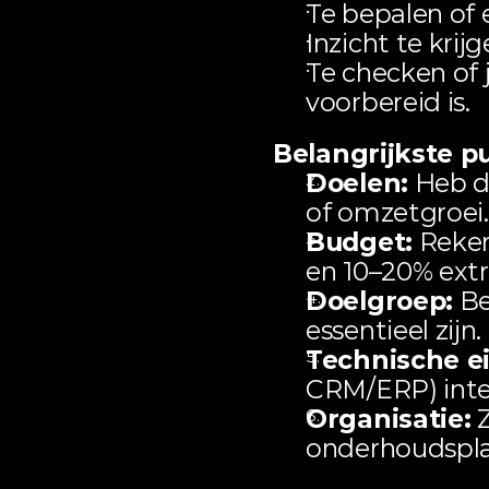
Te bepalen of 
Inzicht te kri
Te checken of j
voorbereid is.
Belangrijkste p
Doelen:
 Heb d
of omzetgroei.
Budget:
 Reke
en 10–20% extr
Doelgroep:
 B
essentieel zijn.
Technische e
CRM/ERP) inte
Organisatie:
 
onderhoudspla