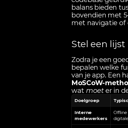
balans bieden tus
bovendien met 5–
met navigatie of 
Stel een lij
Zodra je een goed
bepalen welke fun
MoSCoW-metho
wat 
moet
 er in 
Doelgroep
Typis
Interne 
Offline
medewerkers
digital