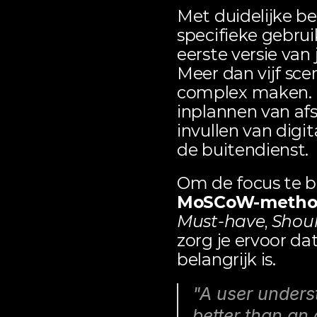
Met duidelijke bed
specifieke gebruik
eerste versie van 
Meer dan vijf sce
complex maken. D
inplannen van afs
invullen van dig
de buitendienst.
MoSCoW
-meth
Must-have
, 
Shou
zorg je ervoor dat
belangrijk is.
"A user unders
better than an 