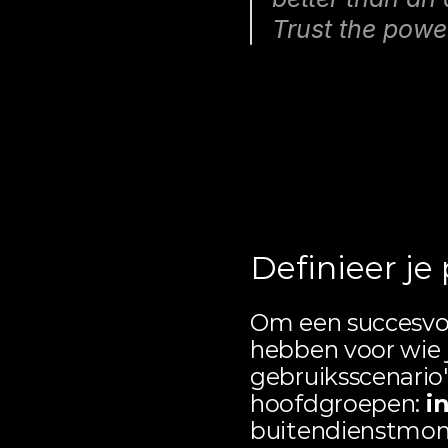
Trust the power
Ken je do
functieve
Definieer je
Om een succesvoll
hebben voor wie j
gebruiksscenario'
hoofdgroepen: 
i
buitendienstmonte