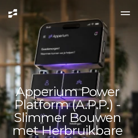
Apperium Power 
Platform (A.P.P.) - 
Slimmer Bouwen 
met Herbruikbare 