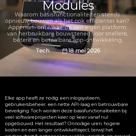
Modules
Waarom basisfunctionaliteiten steeds 
opnieuw bouwen als het ook efficiënter kan? 
Apperium ontwikkelde een eigen platform 
van herbruikbare bouwstenen voor snellere, 
betere en betaalbare app-ontwikkeling.
Tech
18 mei 2026
Elke app heeft ze nodig: een inlogsysteem, 
gebruikersbeheer, een nette API-laag en betrouwbare 
beveiliging. Toch worden deze basisfunctionaliteiten bij 
veel softwareprojecten keer op keer vanaf nul 
opgebouwd. Het resultaat? Onnodige uren, hogere 
kosten en een langer ontwikkeltraject, terwijl het 