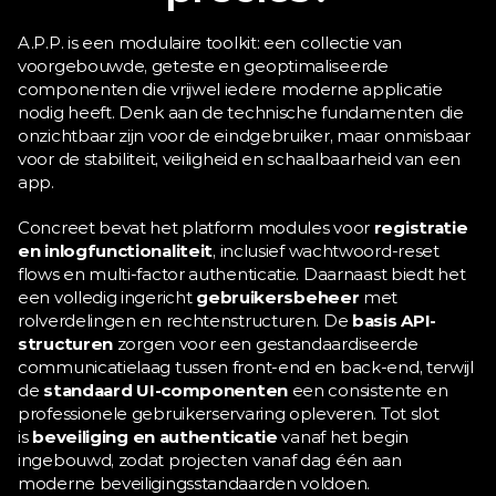
A.P.P. is een modulaire toolkit: een collectie van 
voorgebouwde, geteste en geoptimaliseerde 
componenten die vrijwel iedere moderne applicatie 
nodig heeft. Denk aan de technische fundamenten die 
onzichtbaar zijn voor de eindgebruiker, maar onmisbaar 
voor de stabiliteit, veiligheid en schaalbaarheid van een 
app.
Concreet bevat het platform modules voor 
registratie 
en inlogfunctionaliteit
, inclusief wachtwoord-reset 
flows en multi-factor authenticatie. Daarnaast biedt het 
een volledig ingericht 
gebruikersbeheer
 met 
rolverdelingen en rechtenstructuren. De 
basis API-
structuren
 zorgen voor een gestandaardiseerde 
communicatielaag tussen front-end en back-end, terwijl 
de 
standaard UI-componenten
 een consistente en 
professionele gebruikerservaring opleveren. Tot slot 
is 
beveiliging en authenticatie
 vanaf het begin 
ingebouwd, zodat projecten vanaf dag één aan 
moderne beveiligingsstandaarden voldoen.